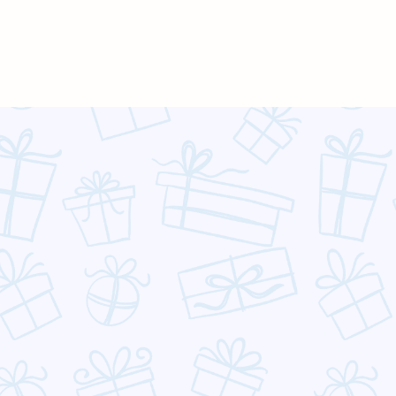
Бонус від організатора: місяць месенджер-
маркетингу безплатно
СендПульс - українська платформа автоматизації
маркетингу та продажів з 3 мільйонами клієнтів.