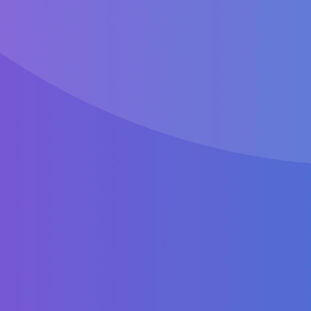
+49
×
Індустрія компанії
×
Знання з конференції ви будете використовувати
×
Чи використовуєте ви SendPulse?