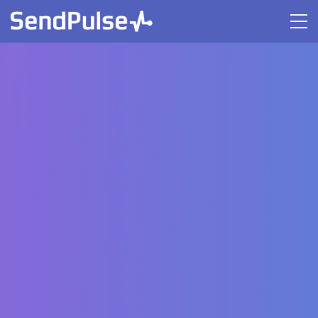
Онлайн-конференція для бізнесу
Messenger
Marketing
Як бізнесу комунікувати в
2026 році
3 березня
|
11:00 за Києвом
|
безкоштовно