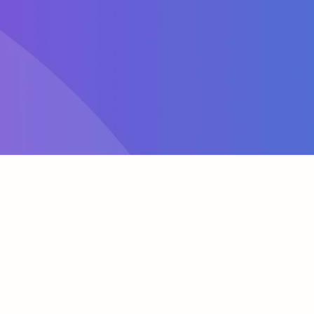
×
Розмір бази клієнтів вашого бізнесу/клієнта:
Реєстрація
Що на вас очікує: