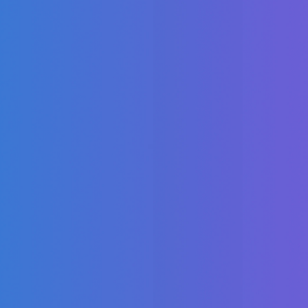
Обговоримо:
Правила спілкування, що
перетворюють підписників на
постійних клієнтів.
AI чат-боти та асистенти: як
отримати максимум від технологій.
Як визначити цілі та зрозуміти який
чат-бот потрібен саме вашому
бізнесу.
Кейси: реальний досвід бізнесів в
месенджерах.