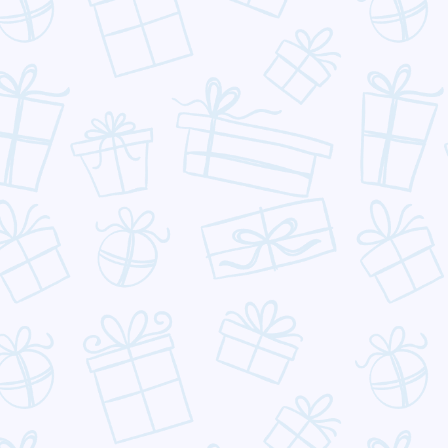
Активуйте промокод
botfreem
та отримайте доступ
до сервісу чат-ботів
безоплатно на 30 днів.
Одразу після реєстрації ви зможете:
➤ Запустити месенджер-маркетинг у Telegram,
WhatsApp, Instagram, Facebook, TikTok і Viber.
➤ Автоматизувати відповіді на типові запитання з
використанням ШІ.
➤ Продавати просто в месенджерах.
➤ Передавати інформацію про клієнтів і продажі з
чат-ботів у Google Sheets, CRM та інші сервіси.
*Акція доступна для нових платних користувачів сервісу. Після
завершення акційного періоду діє автоматичне продовження
підписки, яким можна керувати в особистому кабінеті.
Активувати купон